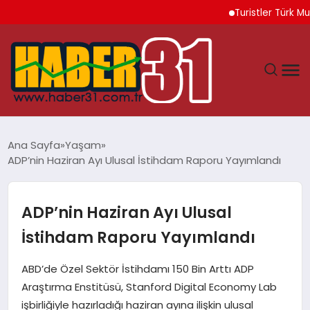
Turistler Türk Mutfağ
ANASAYFA
Ana Sayfa
Yaşam
ADP’nin Haziran Ayı Ulusal İstihdam Raporu Yayımlandı
HATAY
YAŞAM
ADP’nin Haziran Ayı Ulusal
İstihdam Raporu Yayımlandı
EKONOMI
ABD’de Özel Sektör İstihdamı 150 Bin Arttı ADP
GÜNDEM
Araştırma Enstitüsü, Stanford Digital Economy Lab
işbirliğiyle hazırladığı haziran ayına ilişkin ulusal