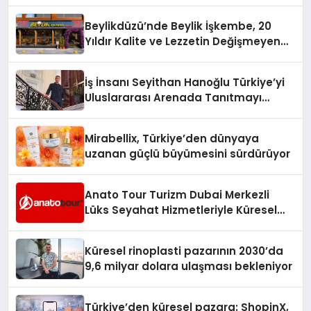
Beylikdüzü’nde Beylik İşkembe, 20
Yıldır Kalite ve Lezzetin Değişmeyen
Adresi
İş İnsanı Seyithan Hanoğlu Türkiye’yi
Uluslararası Arenada Tanıtmayı
Hedefliyor
Mirabellix, Türkiye’den dünyaya
uzanan güçlü büyümesini sürdürüyor
Anato Tour Turizm Dubai Merkezli
Lüks Seyahat Hizmetleriyle Küresel
Turizmde Öne Çıkıyor
Küresel rinoplasti pazarının 2030’da
9,6 milyar dolara ulaşması bekleniyor
Türkiye’den küresel pazara: ShopinX,