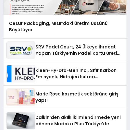
Cesur Packaging, Mısır’daki Üretim Üssünü
Büyütüyor
SRV Padel Court, 24 Ülkeye İhracat
Yapan Türkiye’nin Padel Kortu Üretim
Gücü
Kleen-Hy-Dro-Gen Inc., Sıfır Karbon
Emisyonlu Hidrojen Isıtma
Teknolojisinde ISO ve TSSA
Düzenleyici Onaylarını Aldı
Marie Rose kozmetik sektörüne giriş
yaptı
Daikin’den akıllı iklimlendirmede yeni
dönem: Madoka Plus Türkiye’de