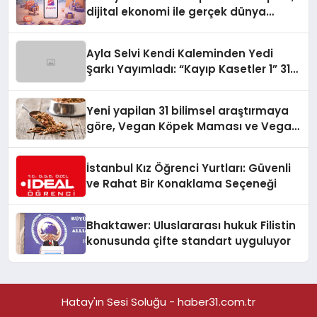
dijital ekonomi ile gerçek dünya
alışverişini bir araya getirmeyi
hedefliyor
Ayla Selvi Kendi Kaleminden Yedi
Şarkı Yayımladı: “Kayıp Kasetler 1” 31
Temmuz’da Çıktı
Yeni yapilan 31 bilimsel araştırmaya
göre, Vegan Köpek Maması ve Vegan
Kedi Mamasının İyi Sindirildiğini
Ortaya Koydu
İstanbul Kız Öğrenci Yurtları: Güvenli
ve Rahat Bir Konaklama Seçeneği
Bhaktawer: Uluslararası hukuk Filistin
konusunda çifte standart uyguluyor
Hatay'ın Sesi Soluğu - haber31.com.tr