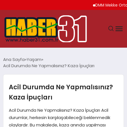
DMM Mekke Ortak Savunm
ANASAYFA
Ana Sayfa
Yaşam
Acil Durumda Ne Yapmalısınız? Kaza İpuçları
HATAY
YAŞAM
Acil Durumda Ne Yapmalısınız?
Kaza İpuçları
EKONOMI
Acil Durumda Ne Yapmalısınız? Kaza İpuçları Acil
GÜNDEM
durumlar, herkesin karşılaşabileceği beklenmedik
olaylardır. Bu makalede, kaza anında yapılması