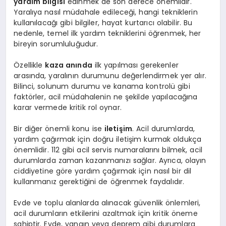
yardım bilgisi
edinmek de son derece önemlidir.
Yaralıya nasıl müdahale edileceği, hangi tekniklerin
kullanılacağı gibi bilgiler, hayat kurtarıcı olabilir. Bu
nedenle, temel ilk yardım tekniklerini öğrenmek, her
bireyin sorumluluğudur.
Özellikle
kaza anında
ilk yapılması gerekenler
arasında, yaralının durumunu değerlendirmek yer alır.
Bilinci, solunum durumu ve kanama kontrolü gibi
faktörler, acil müdahalenin ne şekilde yapılacağına
karar vermede kritik rol oynar.
Bir diğer önemli konu ise
iletişim
. Acil durumlarda,
yardım çağırmak için doğru iletişim kurmak oldukça
önemlidir. 112 gibi acil servis numaralarını bilmek, acil
durumlarda zaman kazanmanızı sağlar. Ayrıca, olayın
ciddiyetine göre yardım çağırmak için nasıl bir dil
kullanmanız gerektiğini de öğrenmek faydalıdır.
Evde ve toplu alanlarda alınacak güvenlik önlemleri,
acil durumların etkilerini azaltmak için kritik öneme
sahiptir. Evde, yangın veya deprem gibi durumlara