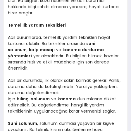
olur. Bu bilgiler, kaza haberleri ve acil durumlar
hakkında bilgi sahibi olmanın yanı sıra, hayat kurtarıcı
birer araçtır.
Temel İlk Yardım Teknikleri
Acil durumlarda, temel ilk yardım teknikleri hayat
kurtarıcı olabilir. Bu teknikler arasında
suni
solunum
,
kalp masajı
ve
kanama durdurma
yöntemleri
yer almaktadır. Bu bilgileri bilmek, kazalar
sırasında hızlı ve etkili müdahale için son derece
önemlidir.
Acil bir durumda, ilk olarak sakin kalmak gerekir. Panik,
durumu daha da kötüleştirebilir. Yaralıya yaklaşırken,
durumu değerlendirmek
için
bilinç
,
solunum
ve
kanama
durumlarına dikkat
edilmelidir. Bu değerlendirme, hangi ilk yardım
tekniklerinin uygulanacağına karar vermenizi sağlar.
Suni solunum
, solunum durması yaşayan bir kişiye
uygulanır. Bu teknik, kişinin akciğerlerine hava