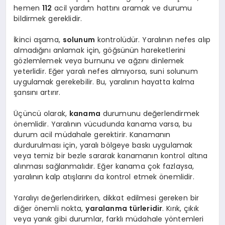
hemen
112
acil yardım hattını aramak ve durumu
bildirmek gereklidir.
İkinci aşama,
solunum
kontrolüdür. Yaralının nefes alıp
almadığını anlamak için, göğsünün hareketlerini
gözlemlemek veya burnunu ve ağzını dinlemek
yeterlidir. Eğer yaralı nefes almıyorsa, suni solunum
uygulamak gerekebilir. Bu, yaralının hayatta kalma
şansını artırır.
Üçüncü olarak,
kanama
durumunu değerlendirmek
önemlidir. Yaralının vücudunda kanama varsa, bu
durum acil müdahale gerektirir. Kanamanın
durdurulması için, yaralı bölgeye baskı uygulamak
veya temiz bir bezle sararak kanamanın kontrol altına
alınması sağlanmalıdır. Eğer kanama çok fazlaysa,
yaralının kalp atışlarını da kontrol etmek önemlidir.
Yaralıyı değerlendirirken, dikkat edilmesi gereken bir
diğer önemli nokta,
yaralanma türleridir
. Kırık, çıkık
veya yanık gibi durumlar, farklı müdahale yöntemleri