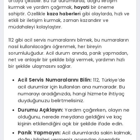
ortaya çıkabilir. Bu tür durumlarda, doğru iletişim
kurmak ve yardım çağırmak,
hayati
bir öneme
sahiptir. Özellikle
kaza haberleri
gibi olaylarda, hızlı ve
etkili bir iletişim kurmak, zaman kazandırır ve
müdahaleyi kolaylaştırır.
112 gibi acil servis numaralarını bilmek, bu numaraların
nasıl kullanılacağını öğrenmek, her bireyin
sorumluluğudur. Acil durum anında, panik yapmadan,
net ve anlaşılır bir şekilde bilgi vermek, yardımın hızlı
bir şekilde ulaşmasını sağlar.
Acil Servis Numaralarını Bilin:
112, Türkiye’de
acil durumlar için kullanılan ana numaradır. Bu
numarayı aradığınızda, hangi hizmete ihtiyaç
duyduğunuzu belirtmelisiniz.
Durumu Açıklayın:
Yardım çağırırken, olayın ne
olduğunu, nerede meydana geldiğini ve kaç
kişinin etkilendiğini açık bir şekilde ifade edin.
Panik Yapmayın:
Acil durumlarda sakin kalmak,
doğru bilgileri vermeniz açısından önemlidir.