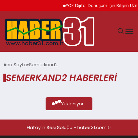
YOK Dijital Dönüşüm İçin Bilişim Uzma
ANASAYFA
Ana Sayfa
Semerkand2
SEMERKAND2 HABERLERI
HATAY
YAŞAM
Yükleniyor...
EKONOMI
GÜNDEM
Hatay'ın Sesi Soluğu - haber31.com.tr