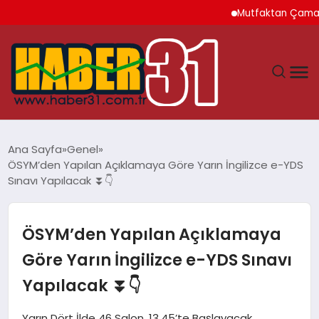
Mutfaktan Çamaşır Oda
ANASAYFA
Ana Sayfa
Genel
ÖSYM’den Yapılan Açıklamaya Göre Yarın İngilizce e-YDS
HATAY
Sınavı Yapılacak ⏬👇
YAŞAM
ÖSYM’den Yapılan Açıklamaya
EKONOMI
Göre Yarın İngilizce e-YDS Sınavı
Yapılacak ⏬👇
GÜNDEM
Yarın Dört İlde 46 Salon, 13.45’te Başlayacak