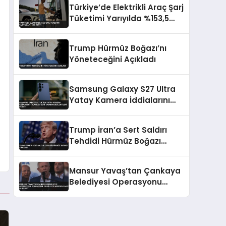
Türkiye’de Elektrikli Araç Şarj
Tüketimi Yarıyılda %153,5
Arttı
Trump Hürmüz Boğazı’nı
Yöneteceğini Açıkladı
Samsung Galaxy S27 Ultra
Yatay Kamera İddialarını
Yalanladı Yeni Tasarım
Beklentileri Değişti
Trump İran’a Sert Saldırı
Tehdidi Hürmüz Boğazı
Vurgusu
Mansur Yavaş’tan Çankaya
Belediyesi Operasyonu
Açıklaması: ‘Bu Bilgiye
Nereden Sahip Oldular?’