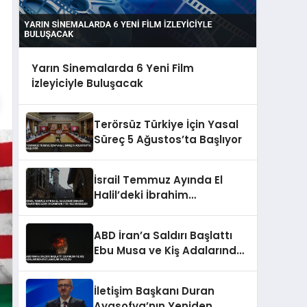
Yarın Sinemalarda 6 Yeni Film
İzleyiciyle Buluşacak
Terörsüz Türkiye İçin Yasal
Süreç 5 Ağustos’ta Başlıyor
İsrail Temmuz Ayında El
Halil’deki İbrahim
Camisi’nde Ezan
Okunmasını 155 Kez
ABD İran’a Saldırı Başlattı
Engelledi
Ebu Musa ve Kiş Adalarında
Patlamalar Duyuldu
İletişim Başkanı Duran
Ayasofya’nın Yeniden