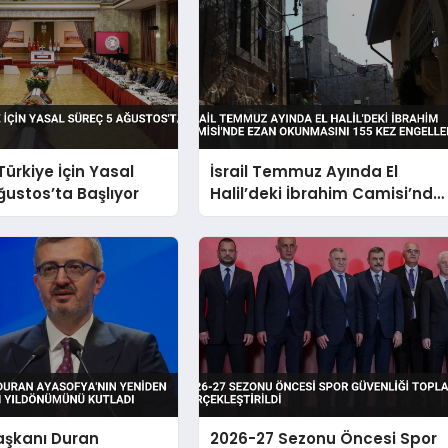
Türkiye İçin Yasal
İsrail Temmuz Ayında El
ğustos’ta Başlıyor
Halil’deki İbrahim Camisi’nde
Ezan Okunmasını 155 Kez
Engelledi
Başkanı Duran
2026-27 Sezonu Öncesi Spor