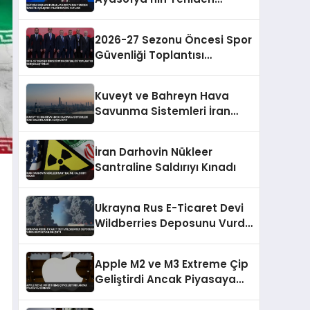
İbadete Açılışının
Yıldönümünü Kutladı
2026-27 Sezonu Öncesi Spor
Güvenliği Toplantısı
Gerçekleştirildi
Kuveyt ve Bahreyn Hava
Savunma Sistemleri İran
Saldırılarına Karşı Aktif
İran Darhovin Nükleer
Santraline Saldırıyı Kınadı
Ukrayna Rus E-Ticaret Devi
Wildberries Deposunu Vurdu
Büyük Yangın Çıktı
Apple M2 ve M3 Extreme Çip
Geliştirdi Ancak Piyasaya
Sürmedi