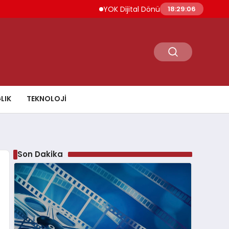
YOK Dijital Dönüşüm İçin Bilişim Uzmanları Y
18:29:07
LIK
TEKNOLOJI
Son Dakika