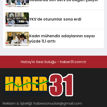
YKS’de oturumlar sona erdi
Kadın mühendis adaylarının sayısı
yüzde 11,1 arttı
Hatay'ın Sesi Soluğu - haber31.com.tr
Reklam & İşbirliği:
habersonuclari@gmail.com