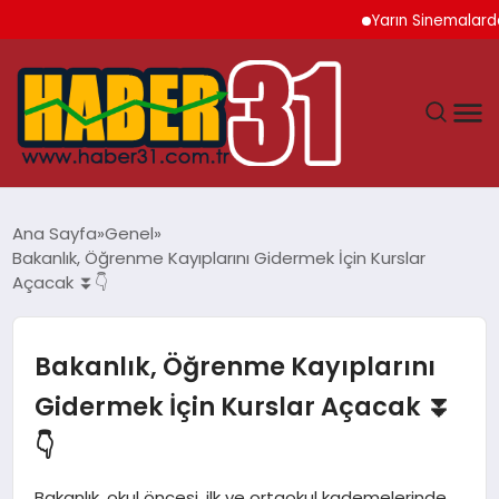
Yarın Sinemalarda 6 Ye
ANASAYFA
Ana Sayfa
Genel
Bakanlık, Öğrenme Kayıplarını Gidermek İçin Kurslar
HATAY
Açacak ⏬👇
YAŞAM
Bakanlık, Öğrenme Kayıplarını
EKONOMI
Gidermek İçin Kurslar Açacak ⏬
👇
GÜNDEM
Bakanlık, okul öncesi, ilk ve ortaokul kademelerinde