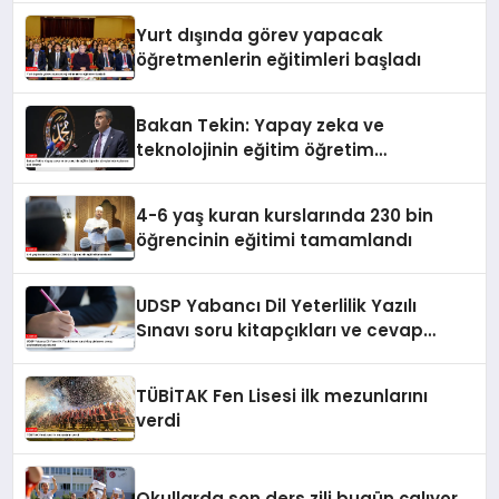
Yurt dışında görev yapacak
öğretmenlerin eğitimleri başladı
Bakan Tekin: Yapay zeka ve
teknolojinin eğitim öğretim
süreçlerinde kullanımı çok önemli
4-6 yaş kuran kurslarında 230 bin
öğrencinin eğitimi tamamlandı
UDSP Yabancı Dil Yeterlilik Yazılı
Sınavı soru kitapçıkları ve cevap
anahtarları yayımlandı
TÜBİTAK Fen Lisesi ilk mezunlarını
verdi
Okullarda son ders zili bugün çalıyor